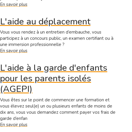
En savoir plus
sur
ERASMUS+
Bourses
L'aide au déplacement
de
mobilité
Vous vous rendez à un entretien d’embauche, vous
participez à un concours public, un examen certifiant ou à
une immersion professionnelle ?
En savoir plus
sur
L'aide
au
L'aide à la garde d'enfants
déplacement
pour les parents isolés
(AGEPI)
Vous êtes sur le point de commencer une formation et
vous élevez seul(e) un ou plusieurs enfants de moins de
dix ans, vous vous demandez comment payer vos frais de
garde d’enfan
En savoir plus
sur
L'aide