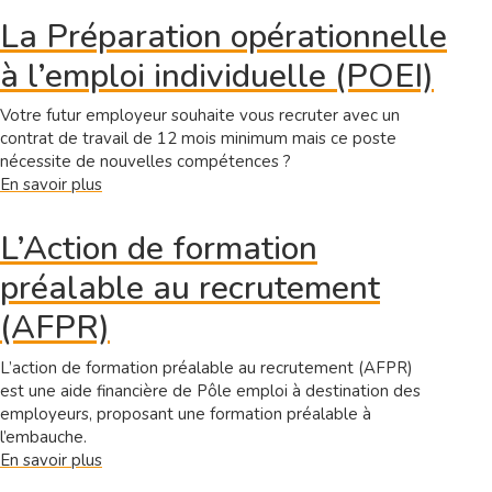
à
La Préparation opérationnelle
la
à l’emploi individuelle (POEI)
garde
d'enfants
pour
Votre futur employeur souhaite vous recruter avec un
les
contrat de travail de 12 mois minimum mais ce poste
parents
nécessite de nouvelles compétences ?
isolés
En savoir plus
sur
(AGEPI)
La
Préparation
L’Action de formation
opérationnelle
préalable au recrutement
à
l’emploi
(AFPR)
individuelle
(POEI)
L’action de formation préalable au recrutement (AFPR)
est une aide financière de Pôle emploi à destination des
employeurs, proposant une formation préalable à
l’embauche.
En savoir plus
sur
L’Action