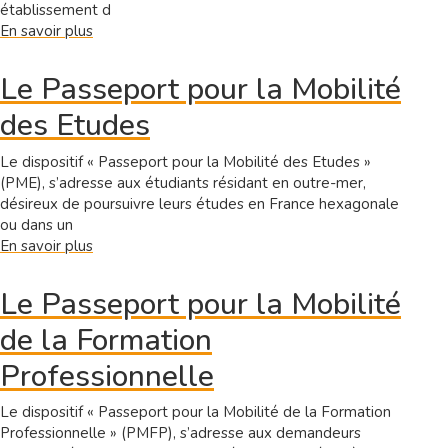
établissement d
En savoir plus
sur
Bourse
partir
Le Passeport pour la Mobilité
étudier
des Etudes
dans
la
Caraïbe
Le dispositif « Passeport pour la Mobilité des Etudes »
(PME), s’adresse aux étudiants résidant en outre-mer,
désireux de poursuivre leurs études en France hexagonale
ou dans un
En savoir plus
sur
Le
Passeport
Le Passeport pour la Mobilité
pour
de la Formation
la
Mobilité
Professionnelle
des
Etudes
Le dispositif « Passeport pour la Mobilité de la Formation
Professionnelle » (PMFP), s’adresse aux demandeurs