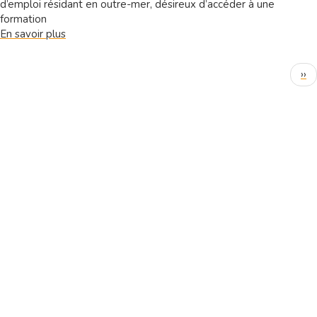
d’emploi résidant en outre-mer, désireux d’accéder à une
formation
En savoir plus
sur
Le
Passeport
Pagination
Pa
››
pour
sui
la
Mobilité
de
la
Formation
Professionnelle