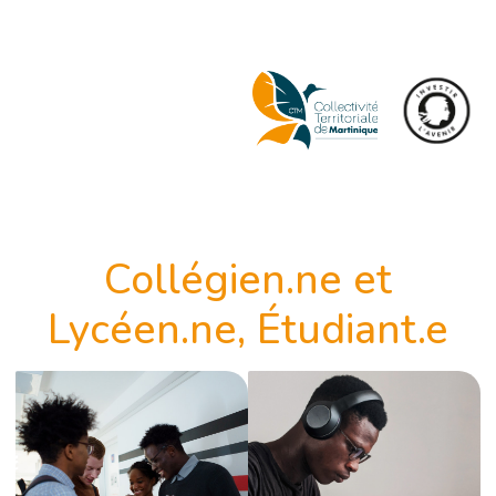
Aller
To
au
nav
contenu
principal
Collégien.ne et
Lycéen.ne, Étudiant.e