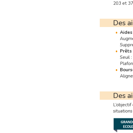
203 et 37
Des a
Aides
Augmen
Suppre
Prêts
Seuil 
Plafon
Bourse
Align
Des ai
L’objecti
situations 