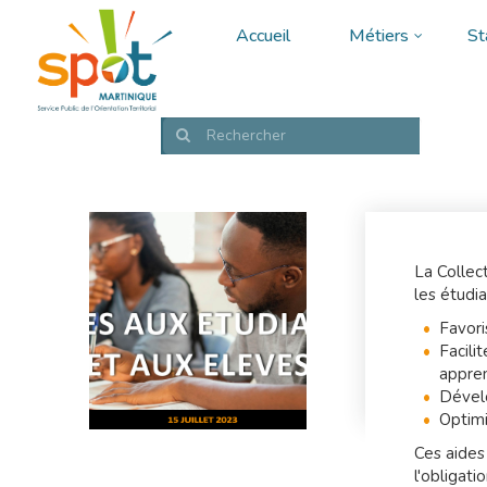
Aller
Main
User
au
Accueil
Métiers
St
contenu
navigation
account
principal
menu
Rechercher
Formulaire
de
recherche
La Collec
les étudia
Favori
Facili
appre
Dévelo
Optimi
Ces aides 
l'obligati